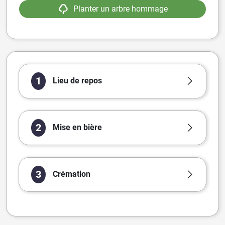
Planter un arbre hommage
1
Lieu de repos
2
Mise en bière
3
Crémation