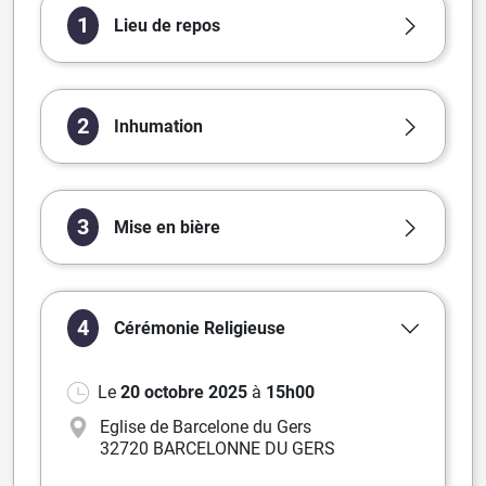
1
Lieu de repos
2
Inhumation
3
Mise en bière
4
Cérémonie
Religieuse
Le
20 octobre 2025
à
15h00
Eglise de Barcelone du Gers
32720 BARCELONNE DU GERS