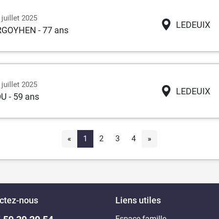
juillet 2025
LEDEUIX
ARGOYHEN
- 77 ans
juillet 2025
LEDEUIX
OU
- 59 ans
«
1
2
3
4
»
ctez-nous
Liens utiles
Espace famille